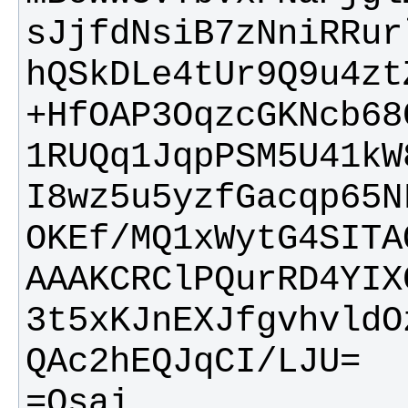
hQSkDLe4tUr9Q9u4zt
1RUQq1JqpPSM5U41kW
OKEf/MQ1xWytG4SITA
3t5xKJnEXJfgvhvldO