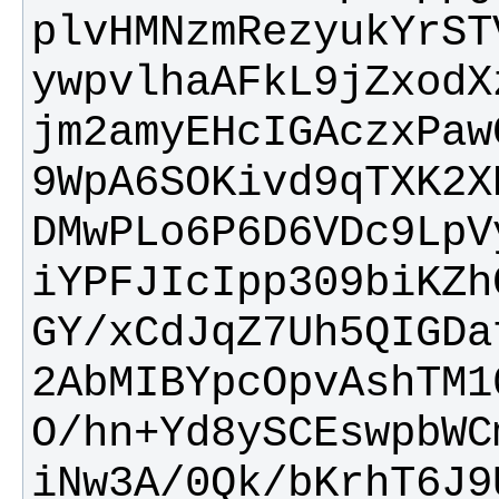
ywpvlhaAFkL9jZxodX
9WpA6SOKivd9qTXK2X
iYPFJIcIpp309biKZh
2AbMIBYpcOpvAshTM1
iNw3A/0Qk/bKrhT6J9