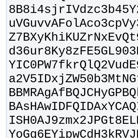
uVGuvvAFolAco3cpVy
d36ur8Ky8zFE5GL903
a2V5IDxjZW50b3MtNG
BAsHAwIDFQIDAxYCAQ
YoGg6EYipwCdH3kRVJ