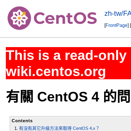
zh-tw/F
[
FrontPage
] [
This is a read-only
wiki.centos.org
有關 CentOS 4 的
Contents
有沒有其它升級方法來取得 CentOS 4.x？