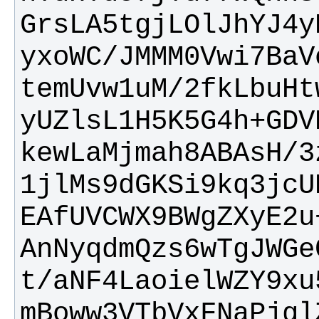
yxoWC/JMMM0Vwi7BaV
yUZlsL1H5K5G4h+GDV
1jlMs9dGKSi9kq3jcU
AnNyqdmQzs6wTgJWGe
mBoww3VTbVxFNaPjgl