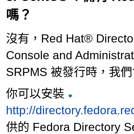
嗎？
沒有，Red Hat® Director
Console and Administra
SRPMS 被發行時，我們會
你可以安裝
http://directory.fedora.
供的 Fedora Directory 