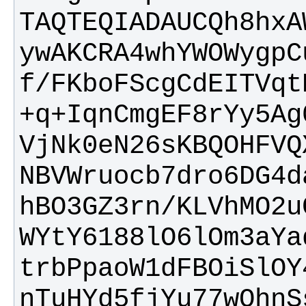
ywAKCRA4whYWOWygpC
+q+IqnCmgEF8rYy5Ag
NBVWruocb7dro6DG4d
WYtY6188lO6lOm3aYa
nTuHYd5fjYu77wQhnS