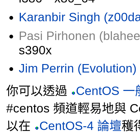
Karanbir Singh (z00d
Pasi Pirhonen (blahee
s390x
Jim Perrin (Evolution)
你可以透過
CentOS
#centos 頻道輕易地與 
以在
CentOS-4 論壇
穫