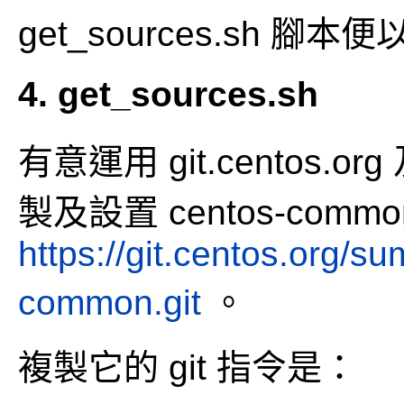
get_sources.sh 
4. get_sources.sh
有意運用 git.centos
製及設置 centos-co
https://git.centos.org/s
common.git
。
複製它的 git 指令是：