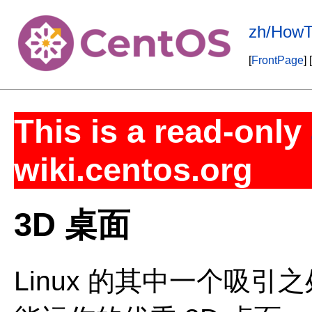
zh/HowT
[
FrontPage
] [
This is a read-only
wiki.centos.org
3D 桌面
Linux 的其中一个吸