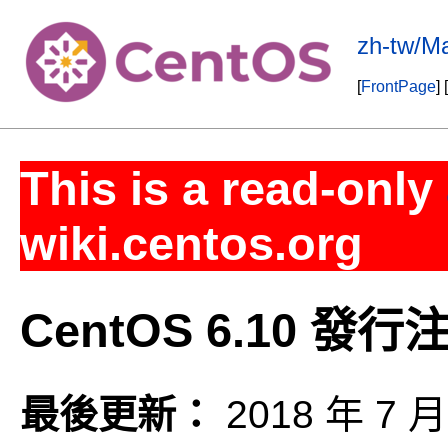
zh-tw/M
[
FrontPage
] [
This is a read-only
wiki.centos.org
CentOS 6.10 發行
最後更新：
2018 年 7 月