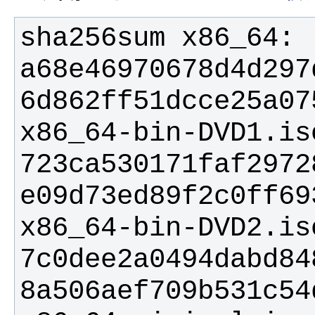
a68e46970678d4d297
6d862ff51dcce25a07
723ca530171faf2972
e09d73ed89f2c0ff69
7c0dee2a0494dabd84
8a506aef709b531c54