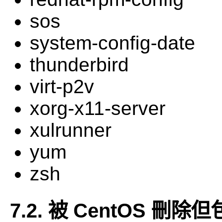
sos
system-config-date
thunderbird
virt-p2v
xorg-x11-server
xulrunner
yum
zsh
7.2. 被 CentOS 