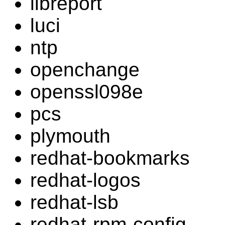
libreport
luci
ntp
openchange
openssl098e
pcs
plymouth
redhat-bookmarks
redhat-logos
redhat-lsb
redhat-rpm-config