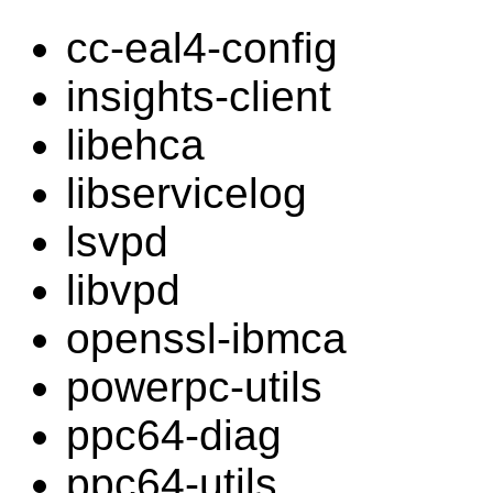
cc-eal4-config
insights-client
libehca
libservicelog
lsvpd
libvpd
openssl-ibmca
powerpc-utils
ppc64-diag
ppc64-utils