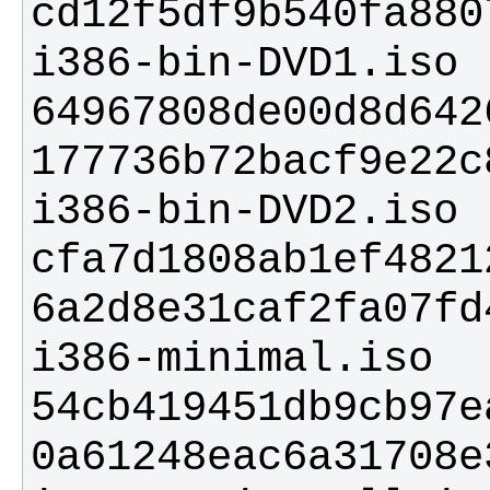
cd12f5df9b540fa880
64967808de00d8d642
177736b72bacf9e22c
cfa7d1808ab1ef4821
6a2d8e31caf2fa07fd
54cb419451db9cb97e
0a61248eac6a31708e