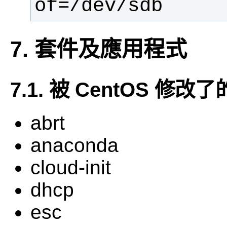
of=/dev/sdb
7. 套件及應用程式
7.1. 被 CentOS 修改
abrt
anaconda
cloud-init
dhcp
esc