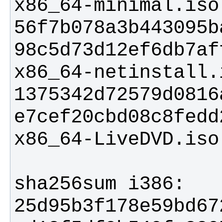
56f7b078a3b443095b
98c5d73d12ef6db7af
1375342d72579d0816
e7cef20cbd08c8fedd
25d95b3f178e59bd67