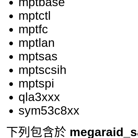
mptbase
mptctl
mptfc
mptlan
mptsas
mptscsih
mptspi
qla3xxx
sym53c8xx
下列包含於
megaraid_s