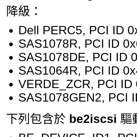
降級：
Dell PERC5, PCI ID 0
SAS1078R, PCI ID 0x
SAS1078DE, PCI ID 
SAS1064R, PCI ID 0x
VERDE_ZCR, PCI ID 
SAS1078GEN2, PCI I
下列包含於
be2iscsi
驅