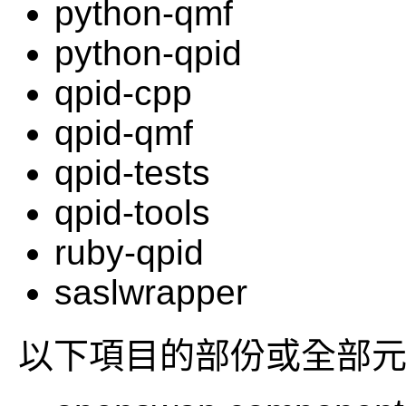
python-qmf
python-qpid
qpid-cpp
qpid-qmf
qpid-tests
qpid-tools
ruby-qpid
saslwrapper
以下項目的部份或全部